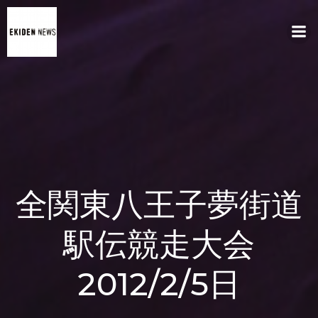
コ
ン
テ
ン
ツ
へ
ス
キ
ッ
プ
全関東八王子夢街道
駅伝競走大会
2012/2/5日