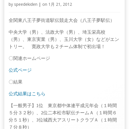
by
speedekiden
|
on
1月 21, 2012
全関東八王子夢街道駅伝競走大会（八王子夢駅伝）
中央大学（男）、法政大学（男）、埼玉栄高校
（男）、東京実業（男）、玉川大学（女）などがエン
トリー。
寛政大学
も２チーム体制で初出場！
〇関連ホームページ
公式ページ
〇結果
公式結果はこちら
【一般男子】1位 東京都中体連平成元年会（１時間
５分３２秒）、2位二本松市駅伝チームＡ（１時間６
分５１秒）、3位城西大アスリートクラブＡ（１時間
７分８秒）