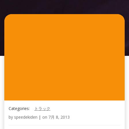
Categories:
トラック
by
speedekiden
|
on
7月 8, 2013