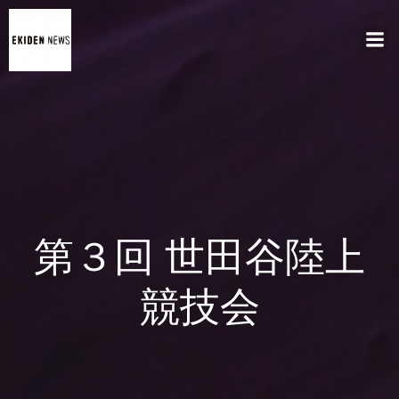
コ
ン
テ
ン
ツ
へ
ス
キ
ッ
プ
第３回 世田谷陸上
競技会