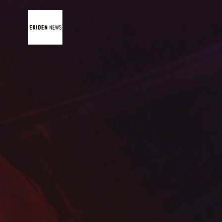
コ
ン
テ
ン
ツ
へ
ス
キ
ッ
プ