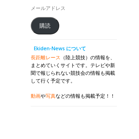
メ
ー
ル
購読
ア
ド
レ
Ekiden-News について
ス
長距離レース
（陸上競技）の情報を、
まとめていくサイトです。テレビや新
聞で報じられない競技会の情報も掲載
して行く予定です。
動画
や
写真
などの情報も掲載予定！！