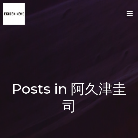
コ
ン
テ
ン
ツ
へ
ス
キ
ッ
プ
Posts in 阿久津圭
司