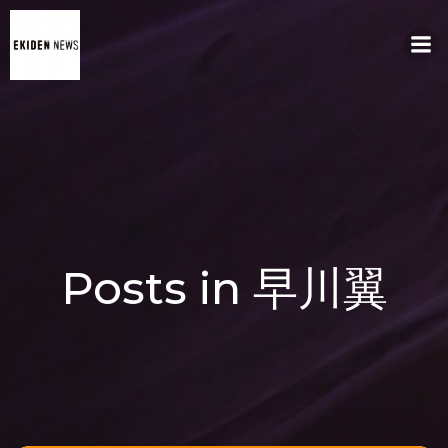
コ
ン
テ
ン
ツ
へ
ス
キ
ッ
プ
Posts in 早川翼