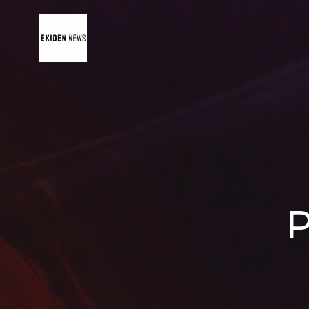
コ
ン
テ
ン
ツ
へ
ス
キ
ッ
プ