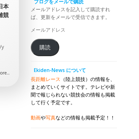
ブログをメールで購読
日本
メールアドレスを記入して購読すれ
離競
ば、更新をメールで受信できます。
メ
3
ー
ル
/y
購読
ア
ド
レ
Ekiden-News について
re...
ス
長距離レース
（陸上競技）の情報を、
まとめていくサイトです。テレビや新
聞で報じられない競技会の情報も掲載
して行く予定です。
動画
や
写真
などの情報も掲載予定！！