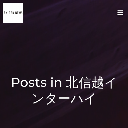
コ
ン
テ
ン
ツ
へ
ス
キ
ッ
プ
Posts in 北信越イ
ンターハイ