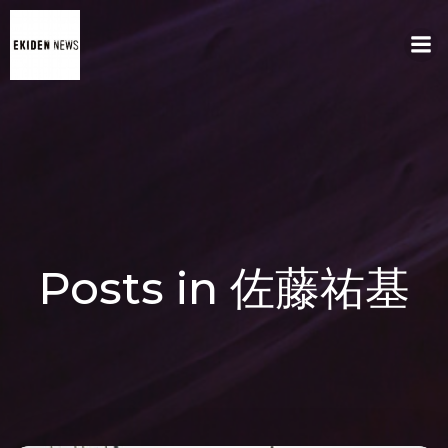
コ
ン
テ
ン
ツ
へ
ス
キ
ッ
プ
Posts in 佐藤祐基