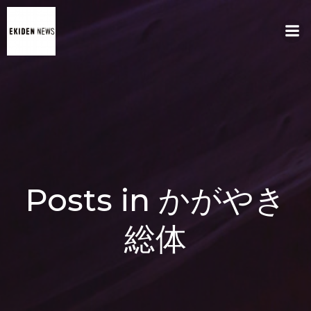
コ
ン
テ
ン
ツ
へ
ス
キ
ッ
プ
Posts in かがやき
総体