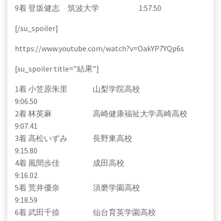
9着 登坂健志 筑波大学 1:57.50
[/su_spoiler]
https://www.youtube.com/watch?v=OakYP7YQp6s
[su_spoiler title=”結果”]
1着 小笠原朱里 山梨学院高校
9:06.50
2着 林英麻 高崎健康福祉大学高崎高校
9:07.41
3着 高松いずみ 長野東高校
9:15.80
4着 風間歩佳 成田高校
9:16.02
5着 荒井優奈 須磨学園高校
9:18.59
6着 武田千捺 仙台育英学園高校