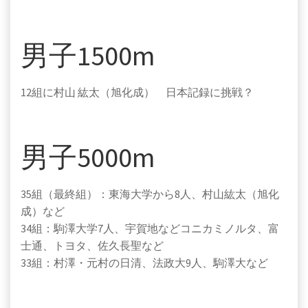
男子1500m
12組に
村山 紘太（旭化成）
日本記録に挑戦？
男子5000m
35組（最終組）：東海大学から8人、
村山紘太（旭化
成）など
34組：駒澤大学7人、宇賀地などコニカミノルタ、富
士通、トヨタ、佐久長聖など
33組：村澤・元村の日清、法政大9人、駒澤大など