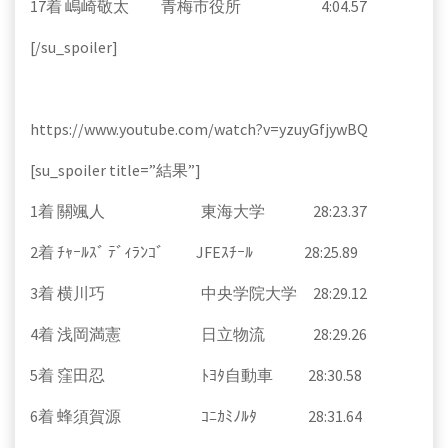
17着 嶋崎敬太 青梅市役所 4:04.57
[/su_spoiler]
https://www.youtube.com/watch?v=yzuyGfjywBQ
[su_spoiler title=”結果”]
1着 關颯人 東海大学 28:23.37
2着 ﾁｬｰﾙｽﾞ ﾃﾞｨﾗﾝｺﾞ JFEｽﾁｰﾙ 28:25.89
3着 横川巧 中央学院大学 28:29.12
4着 浅岡満憲 日立物流 28:29.26
5着 窪田忍 ﾄﾖﾀ自動車 28:30.58
6着 蜂須賀源 ｺﾆｶﾐﾉﾙﾀ 28:31.64