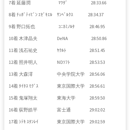
7着 延藤潤 ﾏﾂﾀﾞ 28:33.66
8着 ﾁｪﾎﾞﾃｨﾋﾞﾝ ｴｾﾞｷｴﾙ ｻﾝﾍﾞﾙｸｽ 28:34.37
9着 野口拓也 ｺﾆｶﾐﾉﾙﾀ 28:46.95
10着 木津晶夫 DeNA 28:50.86
11着 浅石祐史 ﾔｸﾙﾄ 28:51.45
12着 照井明人 NDｿﾌﾄ 28:53.53
13着 大森澪 中央学院大学 28:56.06
14着 ﾀｲﾀｽ ﾓｸﾞｽ 東京国際大学 28:56.61
15着 鬼塚翔太 東海大学 28:59.50
16着 荻野皓平 富士通 29:02.02
17着 ｼﾃｷ ｽﾀﾝﾚｲ 東京国際大学 29:02.59