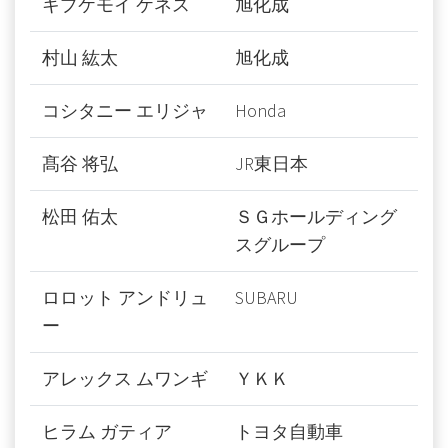
キプケモイ ケネス
旭化成
村山 紘太
旭化成
コシタニー エリジャ
Honda
髙谷 将弘
JR東日本
松田 佑太
ＳＧホールディング
スグループ
ロロット アンドリュ
SUBARU
ー
アレックス ムワンギ
ＹＫＫ
ヒラム ガティア
トヨタ自動車