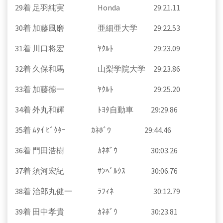
29着 足羽純実 Honda 29:21.11
30着 加藤風磨 亜細亜大学 29:22.53
31着 川口将宏 ﾔｸﾙﾄ 29:23.09
32着 久保和馬 山梨学院大学 29:23.86
33着 加藤德一 ﾔｸﾙﾄ 29:25.20
34着 外丸和輝 ﾄﾖﾀ自動車 29:29.86
35着 ﾑﾀｲ ﾋﾞｸﾀｰ ｶﾈﾎﾞｳ 29:44.46
36着 門田浩樹 ｶﾈﾎﾞｳ 30:03.26
37着 須河宏紀 ｻﾝﾍﾞﾙｸｽ 30:06.76
38着 治郎丸健一 ﾗﾌｨﾈ 30:12.79
39着 田中孝貴 ｶﾈﾎﾞｳ 30:23.81