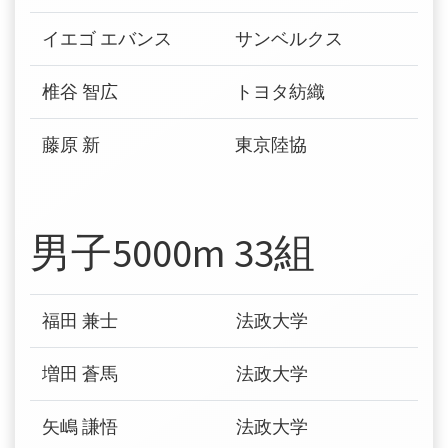
イエゴ エバンス
サンベルクス
椎谷 智広
トヨタ紡織
藤原 新
東京陸協
男子5000m 33組
福田 兼士
法政大学
増田 蒼馬
法政大学
矢嶋 謙悟
法政大学