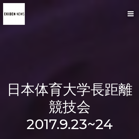
コ
ン
テ
ン
ツ
へ
ス
キ
ッ
プ
日本体育大学長距離
競技会
2017.9.23~24