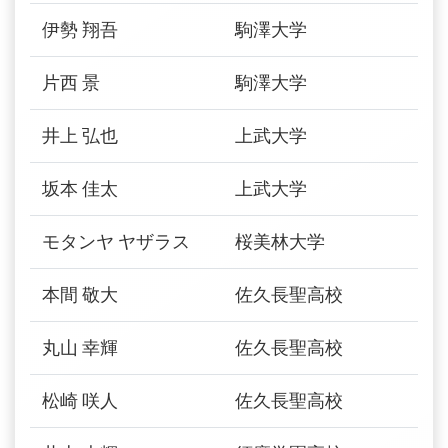
伊勢 翔吾
駒澤大学
片西 景
駒澤大学
井上 弘也
上武大学
坂本 佳太
上武大学
モタンヤ ヤザラス
桜美林大学
本間 敬大
佐久長聖高校
丸山 幸輝
佐久長聖高校
松崎 咲人
佐久長聖高校