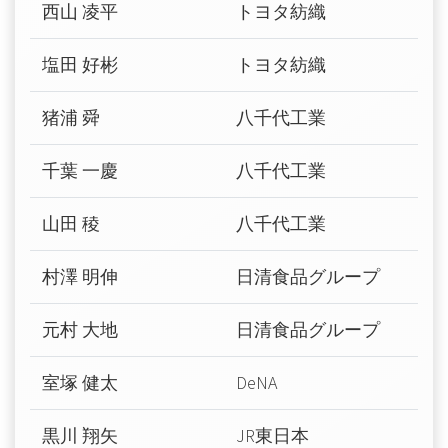
西山 凌平
トヨタ紡織
塩田 好彬
トヨタ紡織
猪浦 舜
八千代工業
千葉 一慶
八千代工業
山田 稜
八千代工業
村澤 明伸
日清食品グループ
元村 大地
日清食品グループ
室塚 健太
DeNA
黒川 翔矢
JR東日本