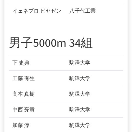
イェネブロ ビヤゼン
八千代工業
男子5000m 34組
下 史典
駒澤大学
工藤 有生
駒澤大学
高本 真樹
駒澤大学
中西 亮貴
駒澤大学
加藤 淳
駒澤大学