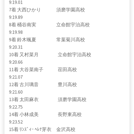
9:19.01
7着 大西ひかり 須磨学園高校
9:19.89
8着 桶谷南実 立命館宇治高校
9:19.98
9着 鈴木颯夏 常葉菊川高校
9:20.31
10着 又村菜月 立命館宇治高校
9:20.66
11着 大谷菜南子 荏田高校
9:21.07
12着 古川璃音 豊川高校
9:21.60
13着 太田麻衣 須磨学園高校
9:22.75
14着 小林成美 長野東高校
9:23.52
15着 ﾘﾝｽﾞｨｰ ﾍﾚﾅ芽衣 金沢高校