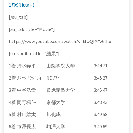
1709Nittai-1
[/su_tab]
[su_tab title=”Movie”]
https://www.youtube.com/watch?v=MwQIMYz6Iho
[su_spoiler title=”結果”]
1着 清水鐘平 山梨学院大学 3:44.71
2着 ﾒｼｬｸ ﾑﾝｸﾞﾃｨ NDｿﾌﾄ 3:45.27
3着 中谷浩崇 慶應義塾大学 3:45.47
4着 岡野颯斗 京都大学 3:48.43
5着 村山紘太 旭化成 3:49.58
6着 市澤長太 駒澤大学 3:49.69