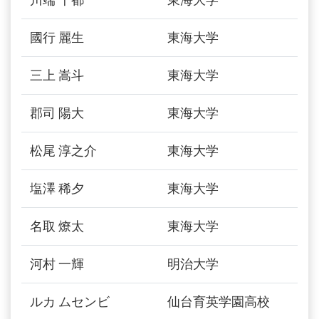
國行 麗生
東海大学
三上 嵩斗
東海大学
郡司 陽大
東海大学
松尾 淳之介
東海大学
塩澤 稀夕
東海大学
名取 燎太
東海大学
河村 一輝
明治大学
ルカ ムセンビ
仙台育英学園高校