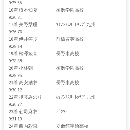
9:25.65
16着 樽本知夏 須磨学園高校
9:26.31
17着 矢野栞理 ｷﾔﾉﾝｱｽﾘｰﾄｸﾗﾌﾞ九州
9:26.76
18着 伊井笑歩 前橋育英高校
9:28.14
19着 松澤綾音 長野東高校
9:28.88
20着 小林朝 須磨学園高校
9:28.95
21着 高安結衣 長野東高校
9:30.12
22着 後藤みのり ｷﾔﾉﾝｱｽﾘｰﾄｸﾗﾌﾞ九州
9:30.77
23着 荘司麻衣 ﾃﾞﾝｿｰ
9:31.19
24着 西内彩恵 立命館宇治高校