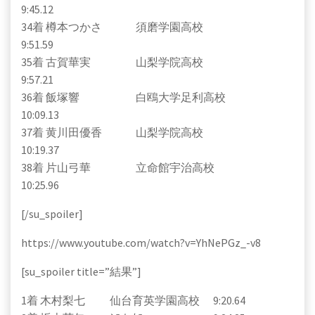
9:45.12
34着 樽本つかさ 須磨学園高校
9:51.59
35着 古賀華実 山梨学院高校
9:57.21
36着 飯塚響 白鴎大学足利高校
10:09.13
37着 黄川田優香 山梨学院高校
10:19.37
38着 片山弓華 立命館宇治高校
10:25.96
[/su_spoiler]
https://www.youtube.com/watch?v=YhNePGz_-v8
[su_spoiler title=”結果”]
1着 木村梨七 仙台育英学園高校 9:20.64