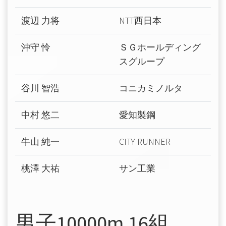
渡辺 力将
NTT西日本
沖守 怜
ＳＧホールディング
スグループ
谷川 智浩
コニカミノルタ
中村 悠二
愛知製鋼
牛山 純一
CITY RUNNER
桃澤 大祐
サン工業
男子10000m 16組