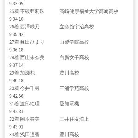
9:33.05
25着 不破亜莉珠 高崎健康福祉大学高崎高校
9:34.10
26着 西澤咲乃 立命館宇治高校
9:35.42
27着 眞田ひまり 山梨学院高校
9:36.18
28着 西山未奈美 白鵬女子高校
9:37.14
29着 加瀬花 豊川高校
9:40.18
30着 今井千尋 三浦学苑高校
9:42.56
31着 渡部絵理 愛知電機
9:42.81
32着 岡本春美 三井住友海上
9:43.01
33着 浅田遙香 豊川高校