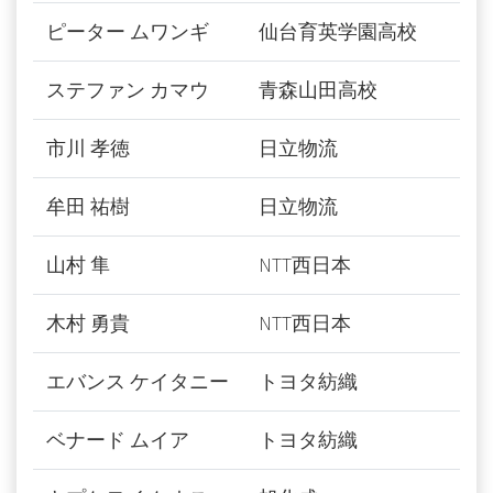
ピーター ムワンギ
仙台育英学園高校
ステファン カマウ
青森山田高校
市川 孝徳
日立物流
牟田 祐樹
日立物流
山村 隼
NTT西日本
木村 勇貴
NTT西日本
エバンス ケイタニー
トヨタ紡織
ベナード ムイア
トヨタ紡織