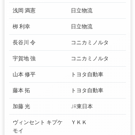
浅岡 満憲
日立物流
栁 利幸
日立物流
長谷川 令
コニカミノルタ
宇賀地 強
コニカミノルタ
山本 修平
トヨタ自動車
藤本 拓
トヨタ自動車
加藤 光
JR東日本
ヴィンセント キプケ
ＹＫＫ
モイ