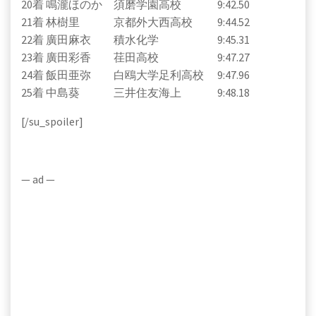
20着 鳴瀧ほのか 須磨学園高校 9:42.50
21着 林樹里 京都外大西高校 9:44.52
22着 廣田麻衣 積水化学 9:45.31
23着 廣田彩香 荏田高校 9:47.27
24着 飯田亜弥 白鴎大学足利高校 9:47.96
25着 中島葵 三井住友海上 9:48.18
[/su_spoiler]
— ad —