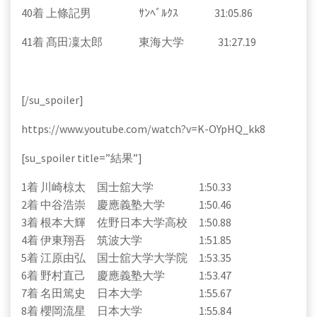
40着 上條記男 ｻﾝﾍﾞﾙｸｽ 31:05.86
41着 髙田凜太郎 東海大学 31:27.19
[/su_spoiler]
https://www.youtube.com/watch?v=K-OYpHQ_kk8
[su_spoiler title=”結果”]
1着 川崎椋太 国士舘大学 1:50.33
2着 中谷浩崇 慶應義塾大学 1:50.46
3着 根本大輝 佐野日本大学高校 1:50.88
4着 伊東翔吾 筑波大学 1:51.85
5着 江原由弘 国士舘大学大学院 1:53.35
6着 野村直己 慶應義塾大学 1:53.47
7着 名田篤史 日本大学 1:55.67
8着 櫻岡流星 日本大学 1:55.84