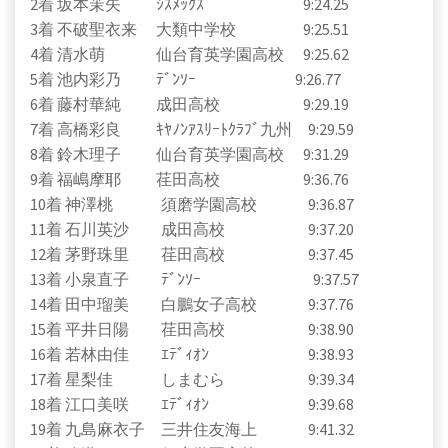
2着 坂本茉矢 ｼｽﾒｯｸｽ 9:24.25
3着 不破聖衣来 大類中学校 9:25.51
4着 清水萌 仙台育英学園高校 9:25.62
5着 池内彩乃 ﾃﾞﾝｿｰ 9:26.77
6着 藤村華純 成田高校 9:29.19
7着 高橋彩良 ｷﾔﾉﾝｱｽﾘｰﾄｸﾗﾌﾞ九州 9:29.59
8着 鈴木理子 仙台育英学園高校 9:31.29
9着 福嶋摩耶 荏田高校 9:36.76
10着 神澤桃 須磨学園高校 9:36.87
11着 石川英沙 成田高校 9:37.20
12着 茅野珠里 荏田高校 9:37.45
13着 小泉直子 ﾃﾞﾝｿｰ 9:37.57
14着 田中瑠美 白鵬女子高校 9:37.76
15着 平井日陽 荏田高校 9:38.90
16着 若林由佳 ｴﾃﾞｨｵﾝ 9:38.93
17着 星梨佳 しまむら 9:39.34
18着 江口美咲 ｴﾃﾞｨｵﾝ 9:39.68
19着 九島麻衣子 三井住友海上 9:41.32