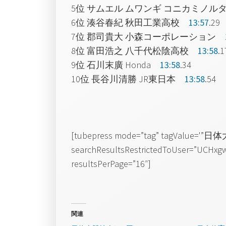
5位 サムエル ムワンギ コニカミノ
6位 湊谷春紀 秋田工業高校
13:57
.29
7位 郡司貴大 小森コーポレーション
8位 富田浩之 八千代松陰高校
13:58
.1
9位 石川末廣 Honda
13:58
.34
10位 長谷川清勝 JR東日本
13:58
.54
[tubepress mode=”tag” tagValue=
searchResultsRestrictedToUser=”UCHx
resultsPerPage=”16″]
関連