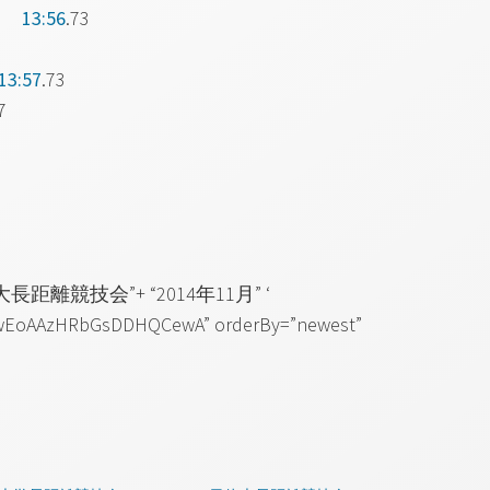
ルタ
13:56
.73
13:57
.73
7
'”日体大長距離競技会”+ “2014年11月” ‘
gwEoAAzHRbGsDDHQCewA” orderBy=”newest”