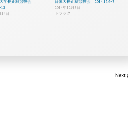
育大学長距離競技会
日体大長距離競技会 2014.12.6~7
~13
2014年12月8日
トラック
月14日
Po
Next 
na