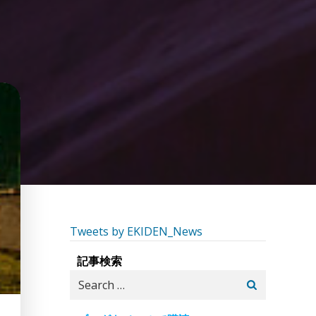
Tweets by EKIDEN_News
記事検索
Search
for: