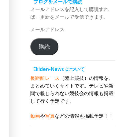
ブログをメールで購読
メールアドレスを記入して購読すれ
ば、更新をメールで受信できます。
メ
ー
ル
購読
ア
ド
レ
Ekiden-News について
ス
長距離レース
（陸上競技）の情報を、
まとめていくサイトです。テレビや新
聞で報じられない競技会の情報も掲載
して行く予定です。
動画
や
写真
などの情報も掲載予定！！