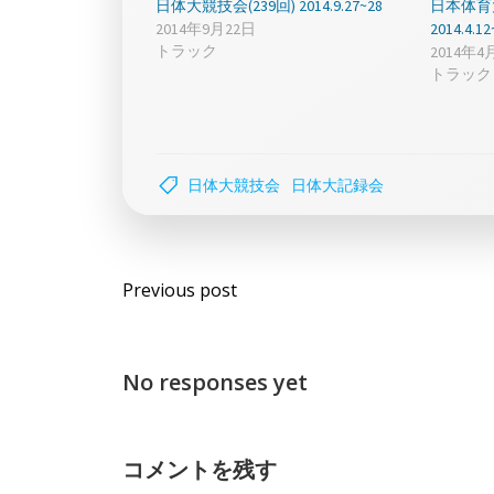
日体大競技会(239回) 2014.9.27~28
日本体
2014年9月22日
2014.4.12
トラック
2014年4
トラック
日体大競技会
日体大記録会
Post
Previous post
navigation
No responses yet
コメントを残す