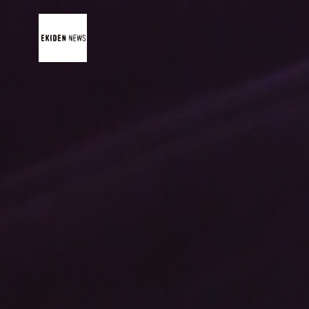
コ
ン
テ
ン
ツ
へ
ス
キ
ッ
プ