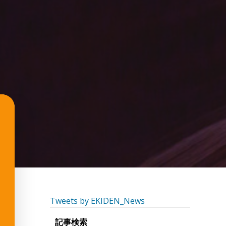
Tweets by EKIDEN_News
記事検索