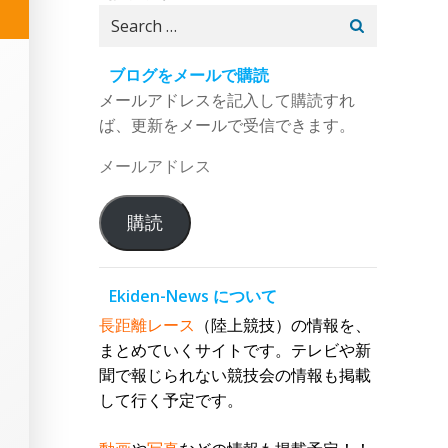
Search
for:
ブログをメールで購読
メールアドレスを記入して購読すれ
ば、更新をメールで受信できます。
メ
ー
ル
購読
ア
ド
レ
Ekiden-News について
ス
長距離レース
（陸上競技）の情報を、
まとめていくサイトです。テレビや新
聞で報じられない競技会の情報も掲載
して行く予定です。