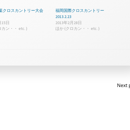
e:千葉クロスカントリー大会
福岡国際クロスカントリー
2013.2.23
月15日
2013年2月28日
カン・・ etc. )
ほか (クロカン・・ etc. )
Po
Next 
na