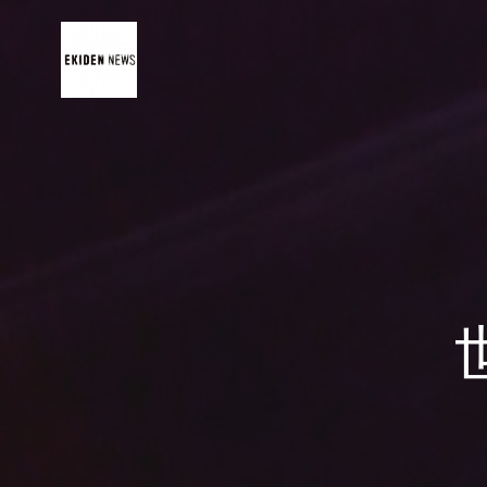
コ
ン
テ
ン
ツ
へ
ス
キ
ッ
プ