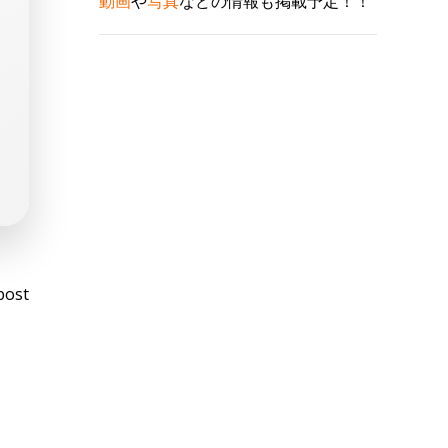
動画
や
写真
などの情報も掲載予定！！
st
post
vigation