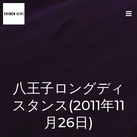
コ
ン
テ
ン
ツ
へ
ス
キ
ッ
プ
八王子ロングディ
スタンス(2011年11
月26日)