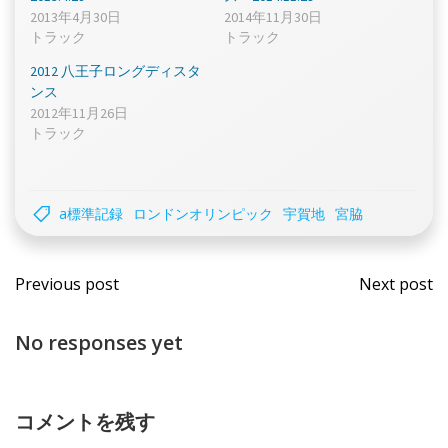
2013年4月30日
2014年11月30日
トラック
トラック
2012 八王子ロングディスタ
ンス
2012年11月26日
トラック
a標準記録
ロンドンオリンピック
宇賀地
宮脇
Post
Post
Previous post
Next post
navigation
navi
No responses yet
コメントを残す