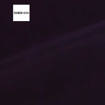
コ
ン
テ
ン
ツ
へ
ス
キ
ッ
プ