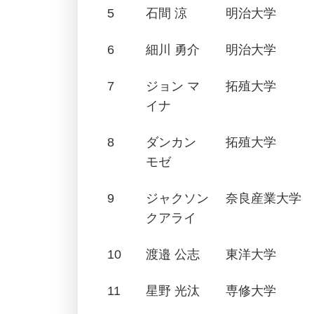
5
石間 涼
明治大学
6
細川 勇介
明治大学
7
ジョン マ
拓殖大学
イナ
8
ダンカン
拓殖大学
モゼ
9
ジャクソン
奈良産業大学
クアライ
10
渡邉 公志
東洋大学
11
星野 光汰
専修大学