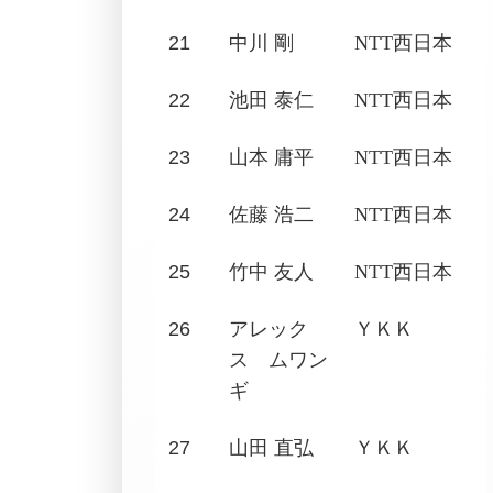
21
中川 剛
NTT西日本
22
池田 泰仁
NTT西日本
23
山本 庸平
NTT西日本
24
佐藤 浩二
NTT西日本
25
竹中 友人
NTT西日本
26
アレック
ＹＫＫ
ス ムワン
ギ
27
山田 直弘
ＹＫＫ