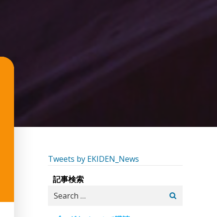
Tweets by EKIDEN_News
記事検索
Search
for: