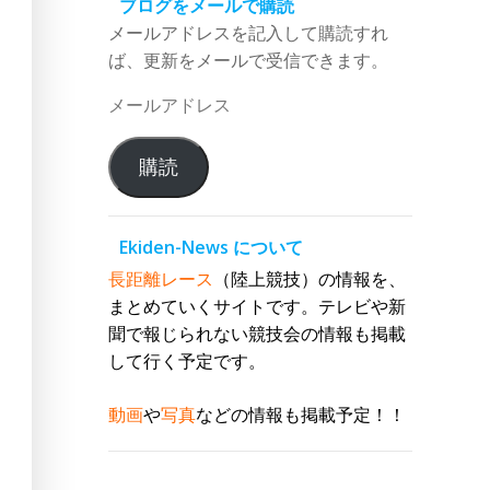
ブログをメールで購読
メールアドレスを記入して購読すれ
ば、更新をメールで受信できます。
メ
ー
ル
購読
ア
ド
レ
Ekiden-News について
ス
長距離レース
（陸上競技）の情報を、
まとめていくサイトです。テレビや新
聞で報じられない競技会の情報も掲載
して行く予定です。
動画
や
写真
などの情報も掲載予定！！