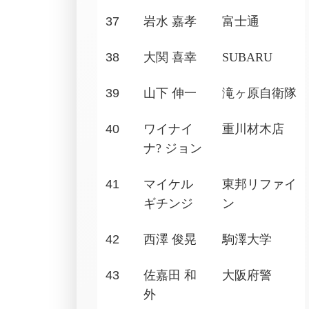
37
岩水 嘉孝
富士通
38
大関 喜幸
SUBARU
39
山下 伸一
滝ヶ原自衛隊
40
ワイナイ
重川材木店
ナ
?
ジョン
41
マイケル
東邦リファイ
ギチンジ
ン
42
西澤 俊晃
駒澤大学
43
佐嘉田 和
大阪府警
外