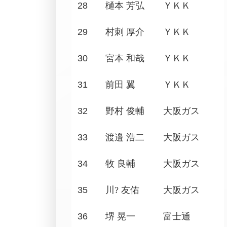
28
樋本 芳弘
ＹＫＫ
29
村刺 厚介
ＹＫＫ
30
宮本 和哉
ＹＫＫ
31
前田 翼
ＹＫＫ
32
野村 俊輔
大阪ガス
33
渡邉 浩二
大阪ガス
34
牧 良輔
大阪ガス
35
川? 友佑
大阪ガス
36
堺 晃一
富士通