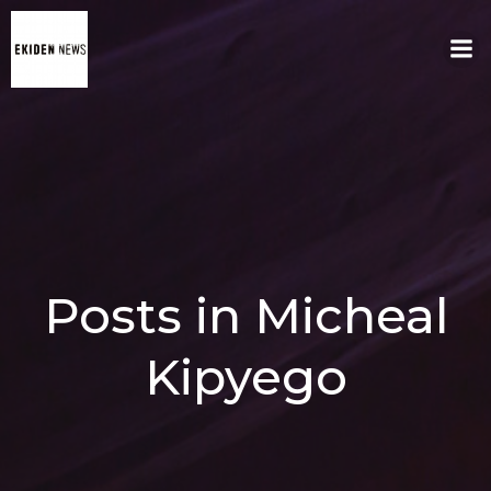
コ
ン
テ
ン
ツ
へ
ス
キ
ッ
プ
Posts in Micheal
Kipyego