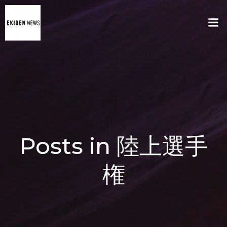
コ
ン
テ
ン
ツ
へ
ス
キ
ッ
プ
Posts in 陸上選手
権