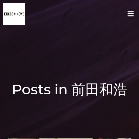
コ
ン
テ
ン
ツ
へ
ス
キ
ッ
プ
Posts in 前田和浩