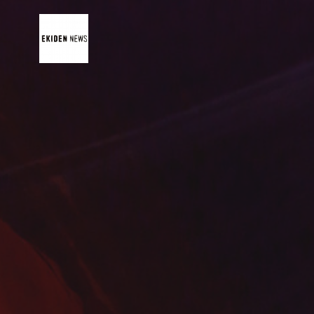
コ
ン
テ
ン
ツ
へ
ス
キ
ッ
プ