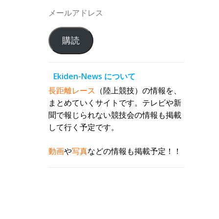
メ
ー
ル
購読
ア
ド
レ
Ekiden-News について
ス
長距離レース
（陸上競技）の情報を、
まとめていくサイトです。テレビや新
聞で報じられない競技会の情報も掲載
して行く予定です。
動画
や
写真
などの情報も掲載予定！！