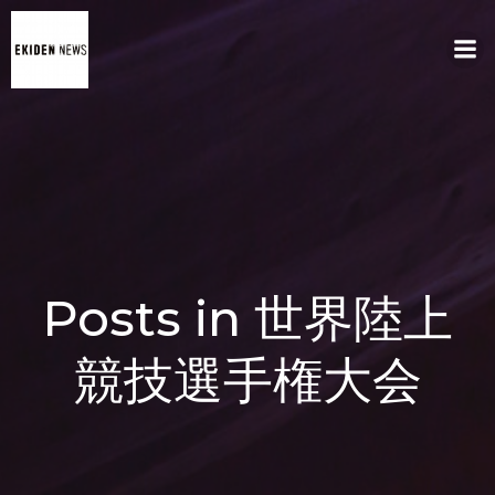
コ
ン
テ
ン
ツ
へ
ス
キ
ッ
プ
Posts in 世界陸上
競技選手権大会