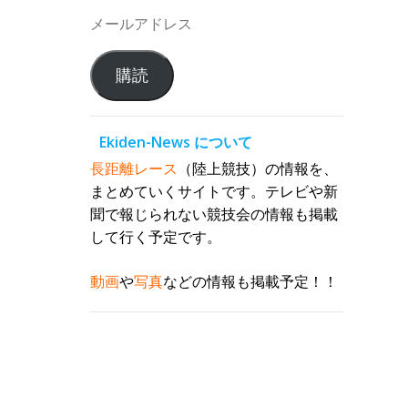
メ
ー
ル
購読
ア
ド
レ
Ekiden-News について
ス
長距離レース
（陸上競技）の情報を、
まとめていくサイトです。テレビや新
聞で報じられない競技会の情報も掲載
して行く予定です。
動画
や
写真
などの情報も掲載予定！！