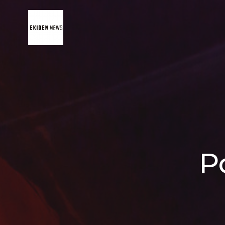
コ
ン
テ
ン
ツ
へ
ス
キ
ッ
プ
P