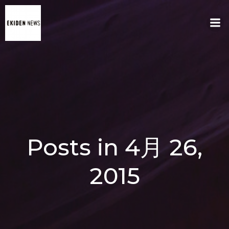
コ
ン
テ
ン
ツ
へ
ス
キ
ッ
プ
Posts in 4月 26,
2015