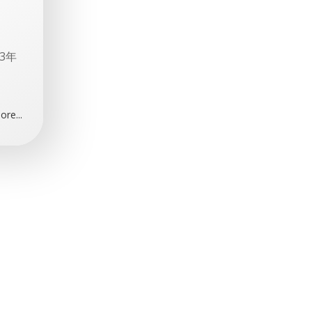
13年
re...