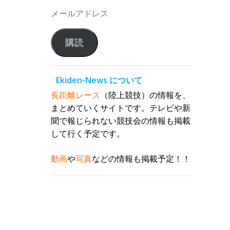
メ
ー
ル
購読
ア
ド
レ
Ekiden-News について
ス
長距離レース
（陸上競技）の情報を、
まとめていくサイトです。テレビや新
聞で報じられない競技会の情報も掲載
して行く予定です。
動画
や
写真
などの情報も掲載予定！！