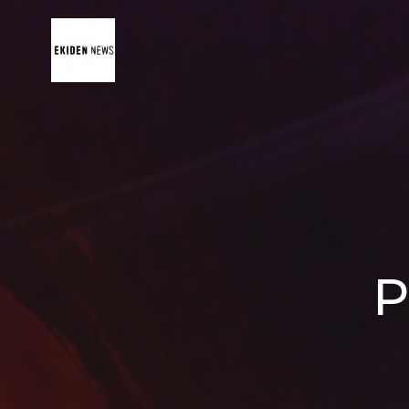
コ
ン
テ
ン
ツ
へ
ス
キ
ッ
プ
P