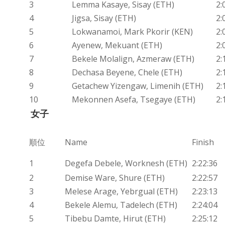
3
Lemma Kasaye, Sisay (ETH)
2:
4
Jigsa, Sisay (ETH)
2:
5
Lokwanamoi, Mark Pkorir (KEN)
2:
6
Ayenew, Mekuant (ETH)
2:
7
Bekele Molalign, Azmeraw (ETH)
2:
8
Dechasa Beyene, Chele (ETH)
2:
9
Getachew Yizengaw, Limenih (ETH)
2:
10
Mekonnen Asefa, Tsegaye (ETH)
2:
女子
順位
Name
Finish
1
Degefa Debele, Worknesh (ETH)
2:22:36
2
Demise Ware, Shure (ETH)
2:22:57
3
Melese Arage, Yebrgual (ETH)
2:23:13
4
Bekele Alemu, Tadelech (ETH)
2:24:04
5
Tibebu Damte, Hirut (ETH)
2:25:12