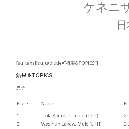
ケネニ
日
[su_tabs][su_tab title=”概要&TOPICS”]
結果＆TOPICS
男子
Place
Name
Fi
1
Tola Adere, Tamirat (ETH)
2:
2
Wasihun Lakew, Mule (ETH)
2: