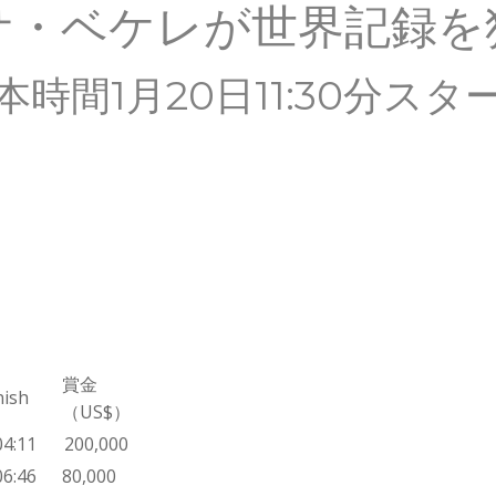
サ・ベケレが世界記録を
本時間1月20日11:30分スタ
賞金
nish
（US$）
04:11
200,000
06:46
80,000