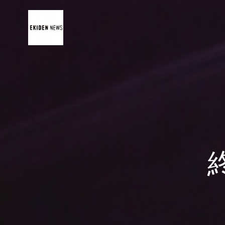
コ
ン
テ
ン
ツ
へ
ス
キ
ッ
プ