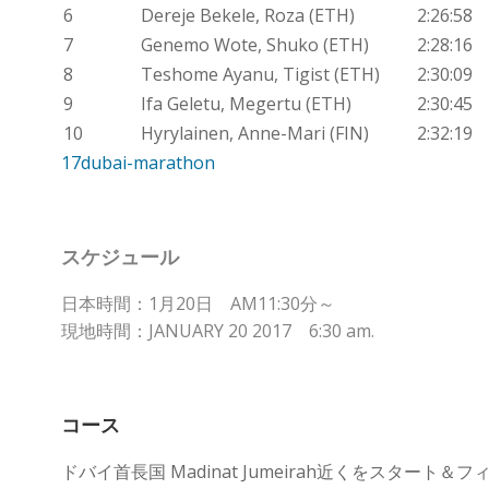
6
Dereje Bekele, Roza (ETH)
2:26:58
7
Genemo Wote, Shuko (ETH)
2:28:16
8
Teshome Ayanu, Tigist (ETH)
2:30:09
9
Ifa Geletu, Megertu (ETH)
2:30:45
10
Hyrylainen, Anne-Mari (FIN)
2:32:19
17dubai-marathon
スケジュール
日本時間：1月20日 AM11:30分～
現地時間：JANUARY 20 2017 6:30 am.
コース
ドバイ首長国 Madinat Jumeirah近くをスタート＆