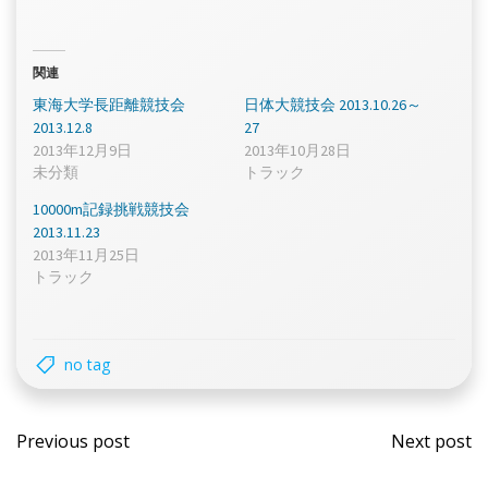
関連
東海大学長距離競技会
日体大競技会 2013.10.26～
2013.12.8
27
2013年12月9日
2013年10月28日
未分類
トラック
10000m記録挑戦競技会
2013.11.23
2013年11月25日
トラック
no tag
Post
Post
Previous post
Next post