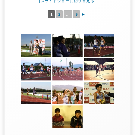
[スライドショーに切り替える]
1
2
...
9
►