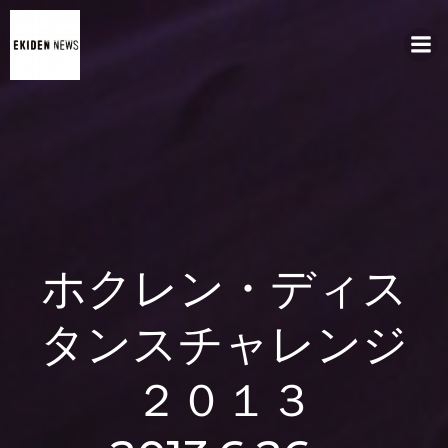
コ
ン
テ
ン
ツ
へ
ス
キ
ッ
プ
ホクレン・ディス
タンスチャレンジ
２０１３